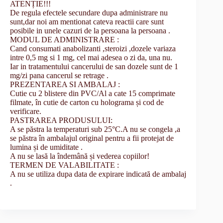
ATENȚIE!!!
De regula efectele secundare dupa administrare nu
sunt,dar noi am mentionat cateva reactii care sunt
posibile in unele cazuri de la persoana la persoana .
MODUL DE ADMINISTRARE :
Cand consumati anabolizanti ,steroizi ,dozele variaza
intre 0,5 mg si 1 mg, cel mai adesea o zi da, una nu.
Iar in tratamentului cancerului de san dozele sunt de 1
mg/zi pana cancerul se retrage .
PREZENTAREA SI AMBALAJ :
Cutie cu 2 blistere din PVC/Al a cate 15 comprimate
filmate, în cutie de carton cu holograma și cod de
verificare.
PASTRAREA PRODUSULUI:
A se păstra la temperaturi sub 25°C.A nu se congela ,a
se păstra în ambalajul original pentru a fii protejat de
lumina și de umiditate .
A nu se lasă la îndemână și vederea copiilor!
TERMEN DE VALABILITATE :
A nu se utiliza dupa data de expirare indicată de ambalaj
.