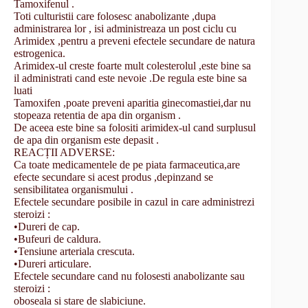
Tamoxifenul .
Toti culturistii care folosesc anabolizante ,dupa
administrarea lor , isi administreaza un post ciclu cu
Arimidex ,pentru a preveni efectele secundare de natura
estrogenica.
Arimidex-ul creste foarte mult colesterolul ,este bine sa
il administrati cand este nevoie .De regula este bine sa
luati
Tamoxifen ,poate preveni aparitia ginecomastiei,dar nu
stopeaza retentia de apa din organism .
De aceea este bine sa folositi arimidex-ul cand surplusul
de apa din organism este depasit .
REACȚII ADVERSE:
Ca toate medicamentele de pe piata farmaceutica,are
efecte secundare si acest produs ,depinzand se
sensibilitatea organismului .
Efectele secundare posibile in cazul in care administrezi
steroizi :
​•​Dureri de cap.
​•​Bufeuri de caldura.
​•​Tensiune arteriala crescuta.
​•​Dureri articulare.
Efectele secundare cand nu folosesti anabolizante sau
steroizi :
oboseala si stare de slabiciune.