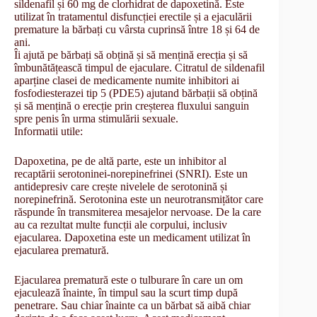
sildenafil și 60 mg de clorhidrat de dapoxetină. Este
utilizat în tratamentul disfuncției erectile și a ejaculării
premature la bărbați cu vârsta cuprinsă între 18 și 64 de
ani.
Îi ajută pe bărbați să obțină și să mențină erecția și să
îmbunătățească timpul de ejaculare. Citratul de sildenafil
aparține clasei de medicamente numite inhibitori ai
fosfodiesterazei tip 5 (PDE5) ajutand bărbații să obțină
și să mențină o erecție prin creșterea fluxului sanguin
spre penis în urma stimulării sexuale.
Informatii utile:
Dapoxetina, pe de altă parte, este un inhibitor al
recaptării serotoninei-norepinefrinei (SNRI). Este un
antidepresiv care crește nivelele de serotonină și
norepinefrină. Serotonina este un neurotransmițător care
răspunde în transmiterea mesajelor nervoase. De la care
au ca rezultat multe funcții ale corpului, inclusiv
ejacularea. Dapoxetina este un medicament utilizat în
ejacularea prematură.
Ejacularea prematură este o tulburare în care un om
ejaculează înainte, în timpul sau la scurt timp după
penetrare. Sau chiar înainte ca un bărbat să aibă chiar