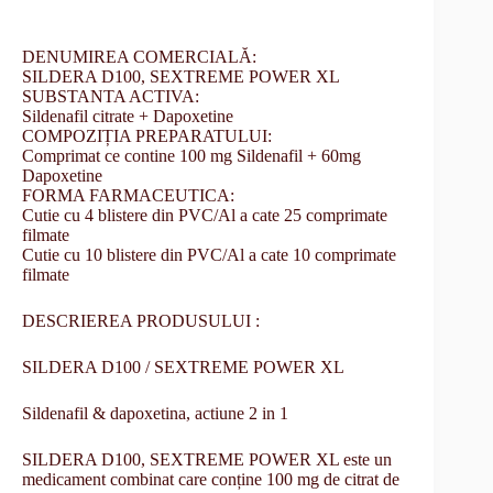
DENUMIREA COMERCIALĂ:
SILDERA D100, SEXTREME POWER XL
SUBSTANTA ACTIVA:
Sildenafil citrate + Dapoxetine
COMPOZIȚIA PREPARATULUI:
Comprimat ce contine 100 mg Sildenafil + 60mg
Dapoxetine
FORMA FARMACEUTICA:
Cutie cu 4 blistere din PVC/Al a cate 25 comprimate
filmate
Cutie cu 10 blistere din PVC/Al a cate 10 comprimate
filmate
DESCRIEREA PRODUSULUI :
SILDERA D100 / SEXTREME POWER XL
Sildenafil & dapoxetina, actiune 2 in 1
SILDERA D100, SEXTREME POWER XL este un
medicament combinat care conține 100 mg de citrat de