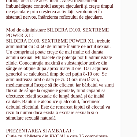
dorința de a face acest lucru. Acest medicament
îmbunătățește controlul asupra ejacularii și crește timpul
de ejaculare prin creșterea activității serotoninei în
sistemul nervos, întârzierea reflexului de ejaculare.
Mod de administrare SILDERA D100, SEXTREME
POWER XL:
SILDERA D100, SEXTREME POWER XL, trebuie
administrat cu 50-60 de minute înainte de actul sexual.
Un comprimat poate crește de mai multe ori durata
actului sexual. Mijloacele de potență pot fi administrate
zilnic. Concentrația maximă a substanțelor active din
sânge se obține după aproximativ 4 ore. Dar acțiunea
generică se calculează timp de cel puțin 8-10 ore. Se
administreaza oral o dată pe zi. O oră mai târziu,
medicamentul începe să fie eficient, iar bărbatul va simți
fluxul de sânge la organele genitale, fiind capabil să
efectueze relații sexuale de lungă durată și de înaltă
calitate. Băuturile alcoolice și alcoolul, încetinesc
debutul efectului. Este de remarcat faptul că efectul va
rezulta numai dacă există o excitare sexuală și o
stimulare sexuală naturală
PREZENTAREA SI AMBALAJ :
Cutie cu 4 blistere din PVC/Al a cate 25 comprimate