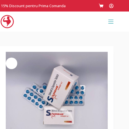
15% Discount pentru Prima Comanda