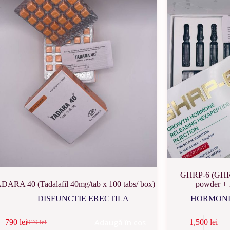
GHRP-6 (GHRP
DARA 40 (Tadalafil 40mg/tab x 100 tabs/ box)
powder + 
DISFUNCTIE ERECTILA
HORMONI 
Adaugă în coș
790
lei
1,500
lei
970
lei