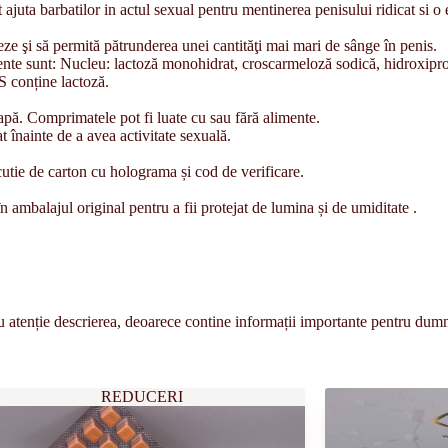
uta barbatilor in actul sexual pentru mentinerea penisului ridicat si o
eze şi să permită pătrunderea unei cantităţi mai mari de sânge în penis.
te sunt: Nucleu: lactoză monohidrat, croscarmeloză sodică, hidroxipro
S conține lactoză.
 apă. Comprimatele pot fi luate cu sau fără alimente.
nainte de a avea activitate sexuală.
utie de carton cu holograma și cod de verificare.
 ambalajul original pentru a fii protejat de lumina și de umiditate .
atenție descrierea, deoarece contine informații importante pentru dum
REDUCERI