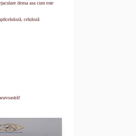
 ejaculare densa asa cum este
pilceluloză, celuloză
neavoastră!