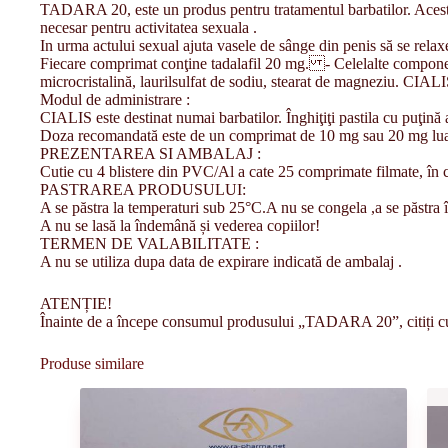
TADARA 20, este un produs pentru tratamentul barbatilor. Acest aj
necesar pentru activitatea sexuala .
In urma actului sexual ajuta vasele de sânge din penis să se relax
Fiecare comprimat conţine tadalafil 20 mg. - Celelalte componen
microcristalină, laurilsulfat de sodiu, stearat de magneziu. CIALI
Modul de administrare :
CIALIS este destinat numai barbatilor. Înghiţiţi pastila cu puţină
Doza recomandată este de un comprimat de 10 mg sau 20 mg luat î
PREZENTAREA SI AMBALAJ :
Cutie cu 4 blistere din PVC/Al a cate 25 comprimate filmate, în c
PASTRAREA PRODUSULUI:
A se păstra la temperaturi sub 25°C.A nu se congela ,a se păstra în
A nu se lasă la îndemână și vederea copiilor!
TERMEN DE VALABILITATE :
A nu se utiliza dupa data de expirare indicată de ambalaj .
ATENȚIE!
Înainte de a începe consumul produsului „TADARA 20”, citiți cu 
Produse similare